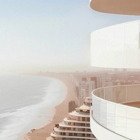
es...
ann's
 - Cartagena - Bogotá