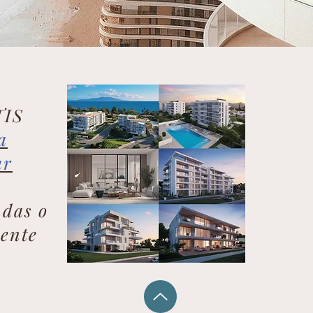
TIS
a
ar
ndas o
mente