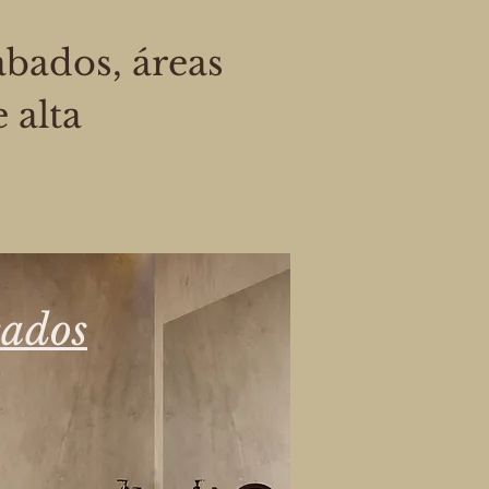
bados, áreas
 alta
ados