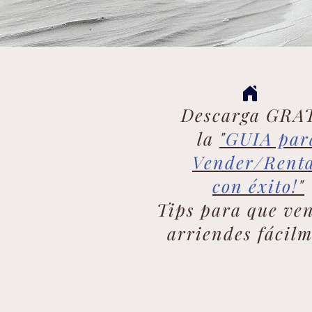
Descarga GRA
la
"
GUIA par
Vender/Rent
con éxito!
"
Tips para que ve
arriendes fácil