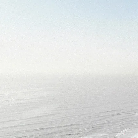
Sólo cuando tu agente 
Hollm
Barranquilla - Sta Marta