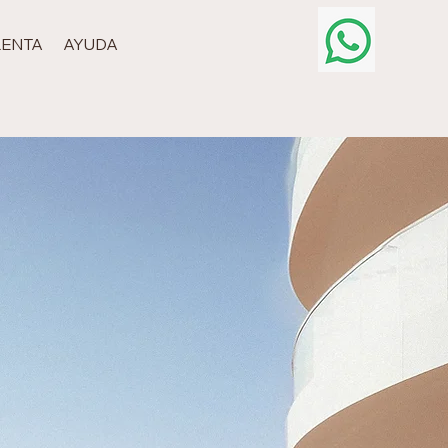
RENTA
AYUDA
obiliarios
no!