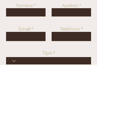
Nombre
Apellido
Email
Teléfono
Tipo
Rango de Precio
Ingresar