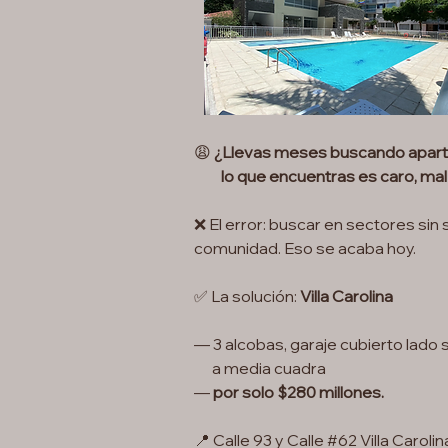
😩
¿Llevas meses buscando aparta
lo que encuentras es caro, mal u
❌ El error: buscar en sectores sin 
comunidad. Eso se acaba hoy.
✅ La solución:
Villa Carolina
— 3 alcobas, garaje cubierto lado
a media cuadra
—
por solo $280 millones.
📍 Calle 93 y Calle #62 Villa Carolin