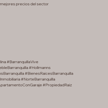
 mejores precios del sector
ina #BarranquillaVive
bleBarranquilla #Hollmanns
sBarranquilla #BienesRaicesBarranquilla
nmobiliaria #NorteBarranquilla
#ApartamentoConGaraje #PropiedadRaiz