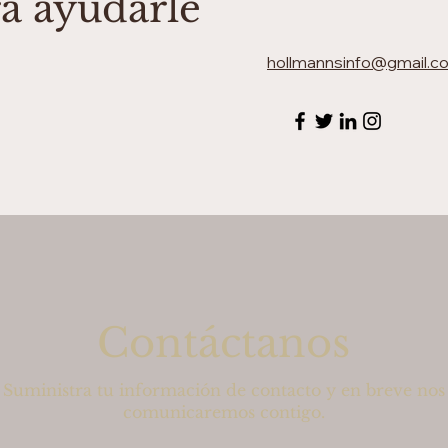
a ayudarle
hollmannsinfo
@gmail.c
Contáctanos
Suministra tu información de contacto y en breve nos
comunicaremos contigo.