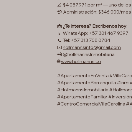
📐 $4.057.971 por m² — uno de los
💳 Administración: $346.000/mes
📩
¿Te interesa? Escríbenos hoy:
📱 WhatsApp: +57 301 467 9397
📞 Tel: +57 313 708 0784
📧
hollmannsinfo@gmail.com
📲 @hollmannsInmobiliaria
🌐
www.hollmanns.co
#ApartamentoEnVenta #VillaCarol
#ApartamentoBarranquilla #Inmue
#HollmannsInmobiliaria #Hollmann
#ApartamentoFamiliar #InversiónI
#CentroComercialVillaCarolina 