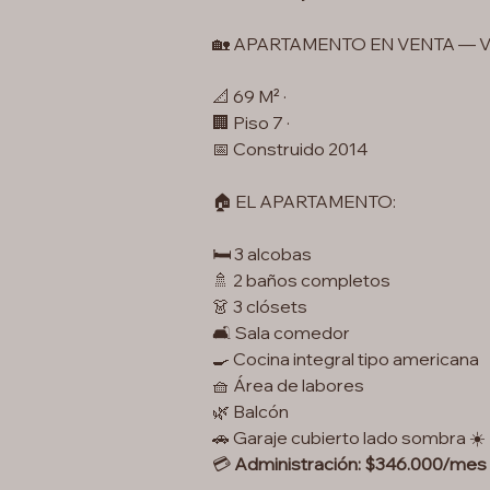
🏡 APARTAMENTO EN VENTA — 
📐 69 M² ·
🏢 Piso 7 ·
📅 Construido 2014
🏠 EL APARTAMENTO:
🛏️ 3 alcobas
🚿 2 baños completos
👗 3 clósets
🛋️ Sala comedor
🍳 Cocina integral tipo americana
🧺 Área de labores
🌿 Balcón
🚗 Garaje cubierto lado sombra ☀️
💳
Administración: $346.000/mes