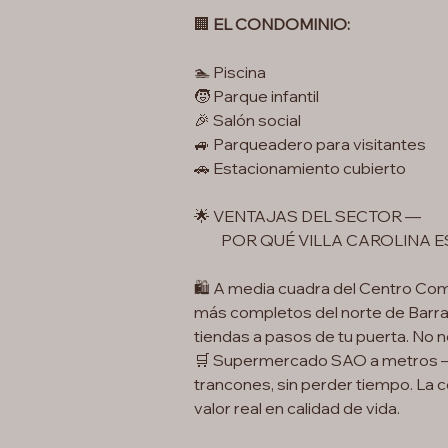
🏢
EL CONDOMINIO:
🏊 Piscina
🧒 Parque infantil
🎉 Salón social
🚙 Parqueadero para visitantes
🚗 Estacionamiento cubierto
🌟 VENTAJAS DEL SECTOR —
POR QUÉ VILLA CAROLINA ES 
🛍️ A media cuadra del Centro Come
más completos del norte de Barran
tiendas a pasos de tu puerta. No n
🛒 Supermercado SAO a metros — 
trancones, sin perder tiempo. La 
valor real en calidad de vida.