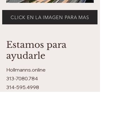
CLICK EN LA IMAGEN PARA MAS
Estamos para
ayudarle
Hollmanns.online
313-7080.784
314-595.4998
hollmannsinfo
@gmail.com