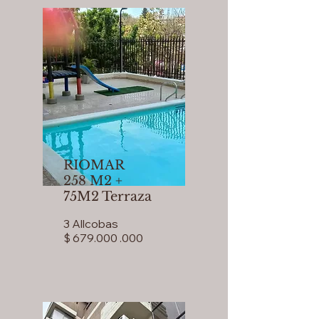
RIOMAR
258 M2 +
75M2 Terraza
3 Allcobas
$ 679.000 .000