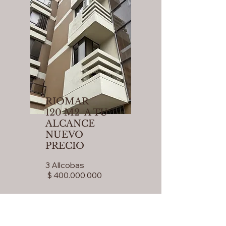
RIOMAR
120
M2 A TU
ALCANCE
NUEVO
PRECIO
3 Allcobas
$
400.000.000