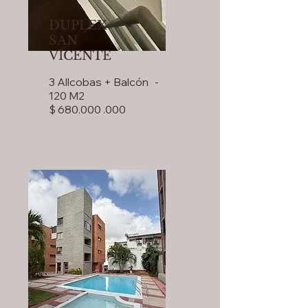
DUPLEX -
SAN
VICENTE
3 Allcobas + Balcón -
120 M2
$ 680.000 .000