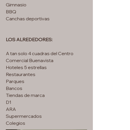
Gimnasio
BBQ
Canchas deportivas
LOS ALREDEDORES:
A tan solo 4 cuadras del Centro
Comercial Buenavista
Hoteles 5 estrellas
Restaurantes
Parques
Bancos
Tiendas de marca
D1
ARA
Supermercados
Colegios