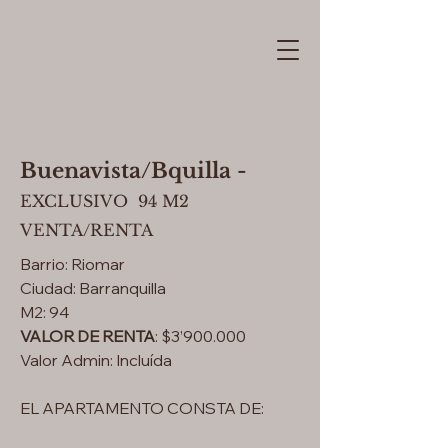
Buenavista/Bquilla -
EXCLUSIVO 94 M2
VENTA/RENTA
Barrio: Riomar
Ciudad: Barranquilla
M2: 94
VALOR DE RENTA
: $3’900.000
Valor Admin: Incluída
EL APARTAMENTO CONSTA DE: