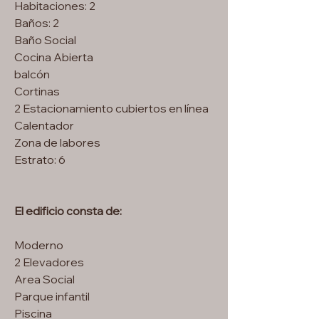
Habitaciones: 2
Baños: 2
Baño Social
Cocina Abierta
balcón
Cortinas
2 Estacionamiento cubiertos en línea
Calentador
Zona de labores
Estrato: 6
El edificio consta de:
Moderno
2 Elevadores
Area Social
Parque infantil
Piscina