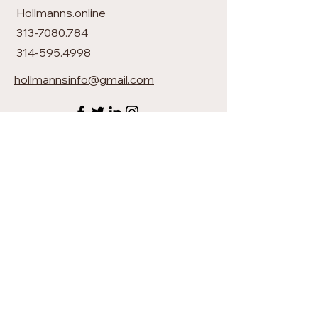
Hollmanns.online
313-7080.784
314-595.4998
hollmannsinfo
@gmail.com
Contáctanos
Suministra tu información de
contacto y en breve nos
comunicaremos contigo.