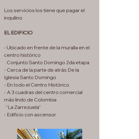
Los servicios los tiene que pagar el
inquilino
EL EDIFICIO
- Ubicado en frente de la muralla en el
centro histórico
Conjunto Santo Domingo 2da etapa
- Cerca de la parte de atrás De la
Iglesia Santo Domingo
- En todo el Centro Histórico
- A 3 cuadras del centro comercial
más lindo de Colombia
“La Zarrezuela”
- Edificio con ascensor