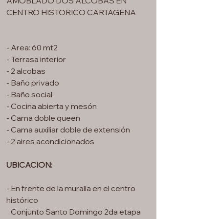
AMOBLADO DOS ALCOBAS EN
CENTRO HISTORICO CARTAGENA
- Area: 60 mt2
- Terrasa interior
- 2 alcobas
- Baño privado
- Baño social
- Cocina abierta y mesón
- Cama doble queen
- Cama auxiliar doble de extensión
- 2 aires acondicionados
UBICACION:
- En frente de la muralla en el centro
histórico
Conjunto Santo Domingo 2da etapa