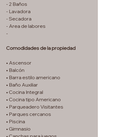
- 2 Baños
- Lavadora
- Secadora
- Area de labores
-
Comodidades de la propiedad
• Ascensor
• Balcón
• Barra estilo americano
• Baño Auxiliar
• Cocina Integral
• Cocina tipo Americano
• Parqueadero Visitantes
• Parques cercanos
• Piscina
• Gimnasio
• Canchas para juegos