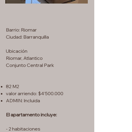
Barrio: Riomar
Ciudad: Barranquilla
Ubicación
Riomar, Atlantico
Conjunto Central Park
82 M2
valor arriendo: $4’500.000
ADMIN: Incluida
El apartamento incluye:
- 2 habitaciones