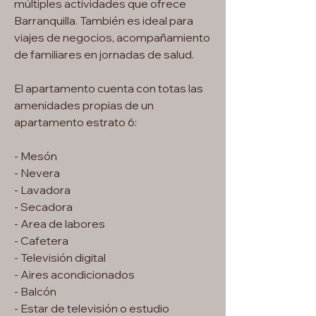
múltiples actividades que ofrece
Barranquilla. También es ideal para
viajes de negocios, acompañamiento
de familiares en jornadas de salud.
El apartamento cuenta con totas las
amenidades propias de un
apartamento estrato 6:
- Mesón
- Nevera
- Lavadora
- Secadora
- Area de labores
- Cafetera
- Televisión digital
- Aires acondicionados
- Balcón
- Estar de televisión o estudio