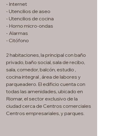
- Internet
- Utencilios de aseo
- Utencilios de cocina
- Horno micro-ondas
- Alarmas
- Citófono
2 habitaciones, la principal con baño
privado, baño social, sala de recibo,
sala, comedor, balcón, estudio ,
cocina integral , área de labores y
parqueadero. El edificio cuenta con
todas las amenidades, ubicado en
Riomar, el sector exclusivo de la
ciudad cerca de Centros comerciales
Centros empresariales, y parques.