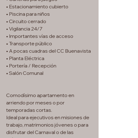
• Estacionamiento cubierto
• Piscina para niños
• Circuito cerrado
• Vigilancia 24/7
• Importantes vías de acceso
• Transporte público
• A pocas cuadras del CC Buenavista
• Planta Eléctrica
• Portería / Recepción
• Salón Comunal
Comodísimo apartamento en
arriendo por meses o por
temporadas cortas.
Ideal para ejecutivos en misiones de
trabajo, matrimonios jóvenes o para
disfrutar del Carnaval o de las