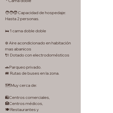
* Cama doble
🧑‍🧑‍🧒 Capacidad de hospedaje:
Hasta 2 personas.
🛌 1 cama doble doble
❄️ Aire acondicionado en habitación
mas abanicos
🔌 Dotado con electrodomésticos
🚗Parqueo privado.
🚐 Rutas de buses en la zona.
🗺️Muy cerca de:
🛍️Centros comerciales,
🏥Centros médicos,
🍽️ Restaurantes y