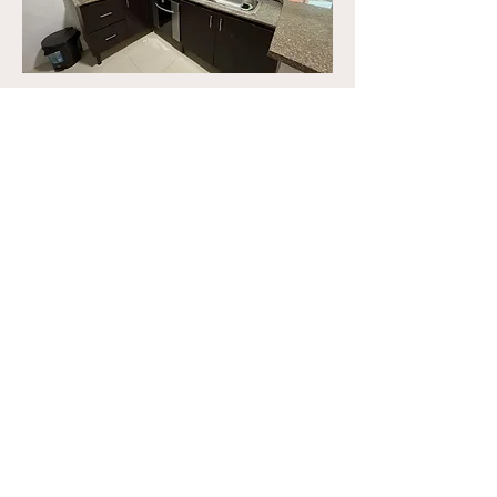
SABER MAS
Estamos para
ayudarle
Hollmanns.online
313-7080.784
314-595.4998
hollmannsinfo
@gmail.com