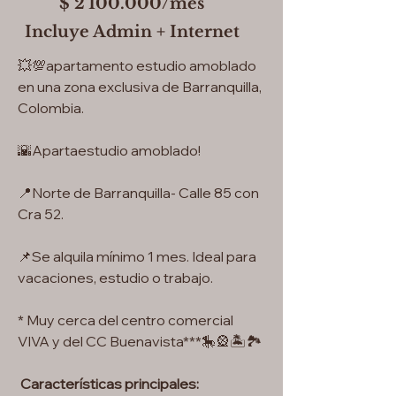
$ 2'100.000/mes
Incluye Admin + Internet
💥💯apartamento estudio amoblado
en una zona exclusiva de Barranquilla,
Colombia.
🌇Apartaestudio amoblado!
📍Norte de Barranquilla- Calle 85 con
Cra 52.
📌Se alquila mínimo 1 mes. Ideal para
vacaciones, estudio o trabajo.
* Muy cerca del centro comercial
VIVA y del CC Buenavista***🎠🎡🏝🏞
Características principales: