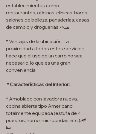
establecimientos como
restaurantes, oficinas, clínicas, bares,
salones de belleza, panaderías, casas
de cambio y droguerías.👡🧢
* Ventajas de la ubicación: La
proximidad a todos estos servicios
hace que el uso de un carro no sea
necesario, lo que es una gran
conveniencia.
* Características del interior:
* Amoblado con lavadora nueva,
cocina abierta tipo Americano
totalmente equipada (estufa de 4
puestos, horno, microondas, etc.).🛀
🛌