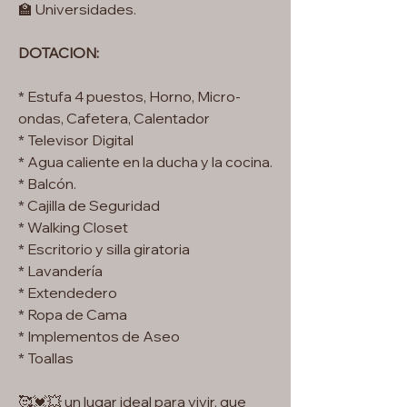
🏫 Universidades.
DOTACION:
* Estufa 4 puestos, Horno, Micro-
ondas, Cafetera, Calentador
* Televisor Digital
* Agua caliente en la ducha y la cocina.
* Balcón.
* Cajilla de Seguridad
* Walking Closet
* Escritorio y silla giratoria
* Lavandería
* Extendedero
* Ropa de Cama
* Implementos de Aseo
* Toallas
🥰💓💥 un lugar ideal para vivir, que