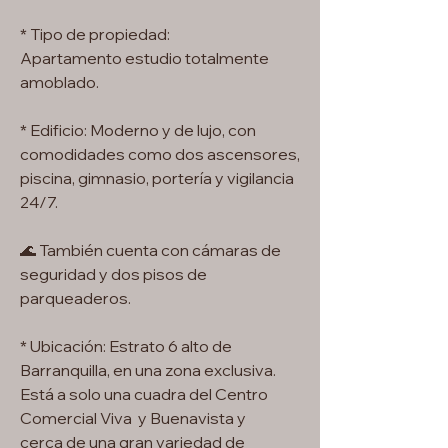
* Tipo de propiedad:
Apartamento estudio totalmente
amoblado.
* Edificio: Moderno y de lujo, con
comodidades como dos ascensores,
piscina, gimnasio, portería y vigilancia
24/7.
🌊 También cuenta con cámaras de
seguridad y dos pisos de
parqueaderos.
* Ubicación: Estrato 6 alto de
Barranquilla, en una zona exclusiva.
Está a solo una cuadra del Centro
Comercial Viva y Buenavista y
cerca de una gran variedad de