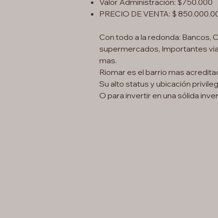
Valor Administración: $750.000
PRECIO DE VENTA: $ 850.000.0
Con todo a la redonda: Bancos, C
supermercados, Importantes vias 
mas.
Riomar es el barrio mas acredita
Su alto status y ubicación privileg
O para invertir en una sólida inve