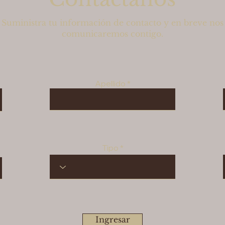
Suministra tu información de contacto y en breve nos
comunicaremos contigo.
Apellido
Tipo
Ingresar