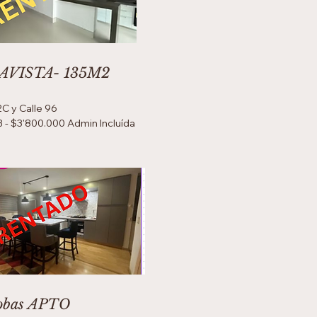
VISTA- 135M2
2C y Calle 96
 B - $3'800.000 Admin Incluída
cobas APTO