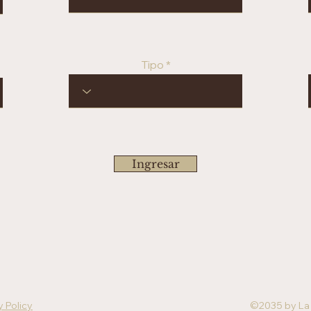
Tipo
Ingresar
y Policy
©2035 by La 