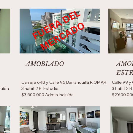
AMOBLADO
AMO
EST
Carrera 64B y Calle 96 Barranquilla RIOMAR
Calle 99 y
luída
3 habit 2 B Estudio
3 habit 2 
$3'500.000 Admin Incluída
$2'600.00